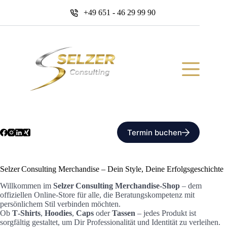
Zum
+49 651 - 46 29 99 90
Inhalt
springen
Termin buchen
Selzer Consulting Merchandise – Dein Style, Deine Erfolgsgeschichte
Willkommen im
Selzer Consulting Merchandise-Shop
– dem
offiziellen Online‑Store für alle, die Beratungskompetenz mit
persönlichem Stil verbinden möchten.
Ob
T‑Shirts
,
Hoodies
,
Caps
oder
Tassen
– jedes Produkt ist
sorgfältig gestaltet, um Dir Professionalität und Identität zu verleihen.