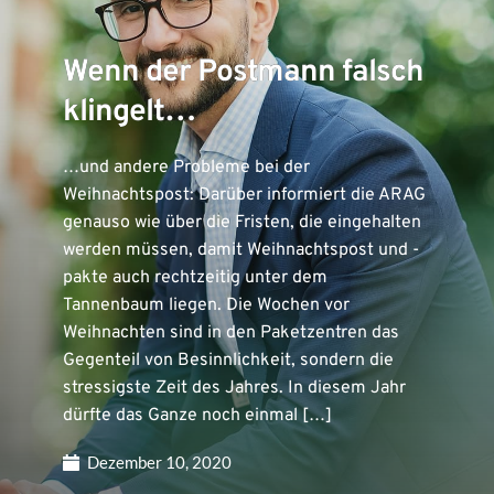
Wenn der Postmann falsch
klingelt…
…und andere Probleme bei der
Weihnachtspost: Darüber informiert die ARAG
genauso wie über die Fristen, die eingehalten
werden müssen, damit Weihnachtspost und -
pakte auch rechtzeitig unter dem
Tannenbaum liegen. Die Wochen vor
Weihnachten sind in den Paketzentren das
Gegenteil von Besinnlichkeit, sondern die
stressigste Zeit des Jahres. In diesem Jahr
dürfte das Ganze noch einmal […]
Dezember 10, 2020